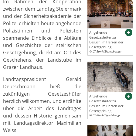
Im Rahmen der Kooperation
zwischen dem Landtag Steiermark
und der Sicherheitsakademie der
Polizei erhielten heute angehende
Polizistinnen und Polizisten
Angehende
spannende Einblicke die Abläufe
Gesetzeshüter zu
Besuch im Herzen der
und Geschichte der steirischen
Gesetzgebung
Gesetzgebung, direkt am Ort des
© LT-Stmk/Eigletsberger
Geschehens, der Landstube im
Grazer Landhaus.
Landtagspräsident Gerald
Deutschmann hieß die
zukünftigen Gesetzeshüter
Angehende
herzlich willkommen, und erzählte
Gesetzeshüter zu
Besuch im Herzen der
über die Arbeit des Landtages
Gesetzgebung
und dessen Historie gemeinsam
© LT-Stmk/Eigletsberger
mit Landtagsdirektor Maximilian
Weiss.