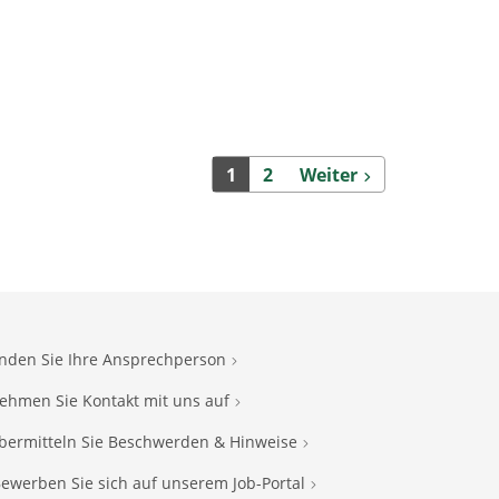
Weiter
1
2
Weiter
inden Sie Ihre Ansprechperson
ehmen Sie Kontakt mit uns auf
bermitteln Sie Beschwerden & Hinweise
ewerben Sie sich auf unserem Job-Portal