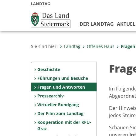
LANDTAG
DER LANDTAG
AKTUEL
Sie sind hier:
Landtag
Offenes Haus
Fragen
Frag
Geschichte
Führungen und Besuche
Fragen und Antworten
Im Folgend
Abgeordnete
Pressearchiv
Virtueller Rundgang
Der Hinwei
Der Film zum Landtag
jedes Steir
Kooperation mit der KFU-
Schauen Sie
Graz
unseren
In